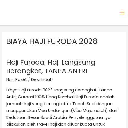
Skip
MA
to
ME
content
BIAYA HAJI FURODA 2028
Haji Furoda, Haji Langsung
Haji
Furoda,
Berangkat, TANPA ANTRI
Haji
Haji
,
Paket
/
Desi Indah
Langsung
Berangkat,
Biaya Haji Furoda 2023 Langsung Berangkat, Tanpa
TANPA
Antri, Garansi 100% Uang Kembali Haji Furoda adalah
ANTRI
jamaah haji yang berangkat ke Tanah Suci dengan
menggunakan Visa Undangan (Visa Mujamalah) dari
Kedutaan Besar Saudi Arabia. Penyelenggaraanya
dilakukan oleh travel haji dan diluar kuota untuk