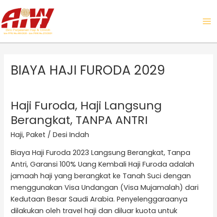
Skip
MA
to
ME
content
BIAYA HAJI FURODA 2029
Haji Furoda, Haji Langsung
Haji
Furoda,
Berangkat, TANPA ANTRI
Haji
Haji
,
Paket
/
Desi Indah
Langsung
Berangkat,
Biaya Haji Furoda 2023 Langsung Berangkat, Tanpa
TANPA
Antri, Garansi 100% Uang Kembali Haji Furoda adalah
ANTRI
jamaah haji yang berangkat ke Tanah Suci dengan
menggunakan Visa Undangan (Visa Mujamalah) dari
Kedutaan Besar Saudi Arabia. Penyelenggaraanya
dilakukan oleh travel haji dan diluar kuota untuk