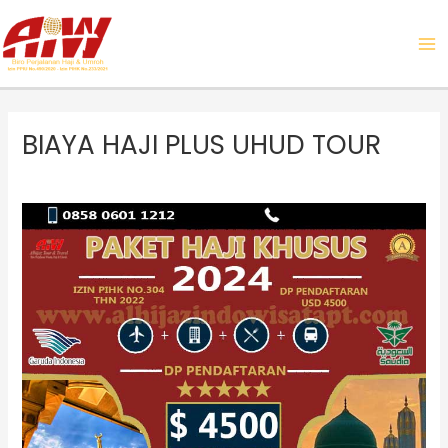
Skip
MA
to
ME
content
BIAYA HAJI PLUS UHUD TOUR
Biaya
Haji
Plus
2025
Sesuai
Standar
Kemenag
–
Alhijaz
Indowisata