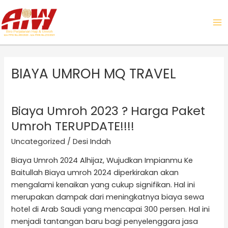
Skip
MA
to
ME
content
BIAYA UMROH MQ TRAVEL
Biaya Umroh 2023 ? Harga Paket
Biaya
Umroh
Umroh TERUPDATE!!!!
2023
Uncategorized
/
Desi Indah
?
Harga
Biaya Umroh 2024 Alhijaz, Wujudkan Impianmu Ke
Paket
Baitullah Biaya umroh 2024 diperkirakan akan
Umroh
mengalami kenaikan yang cukup signifikan. Hal ini
TERUPDATE!!!!
merupakan dampak dari meningkatnya biaya sewa
hotel di Arab Saudi yang mencapai 300 persen. Hal ini
menjadi tantangan baru bagi penyelenggara jasa