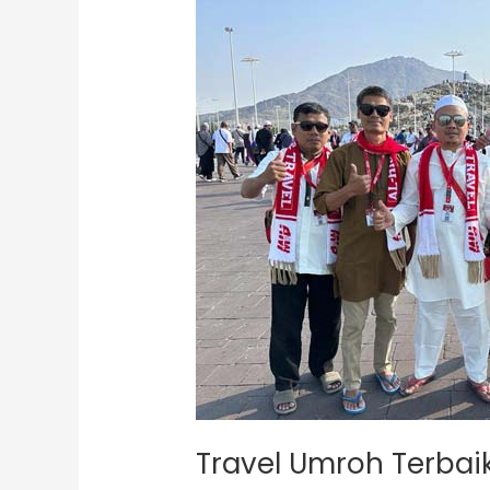
Travel
Umroh
Terbaik
di
Semarang
dan
Solo,
The
Best
Travel
Travel Umroh Terbaik