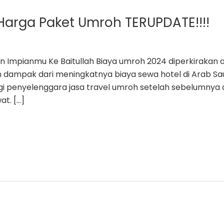
Harga Paket Umroh TERUPDATE!!!!
an Impianmu Ke Baitullah Biaya umroh 2024 diperkirakan
kan dampak dari meningkatnya biaya sewa hotel di Arab S
agi penyelenggara jasa travel umroh setelah sebelumnya
at. […]