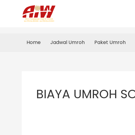
Skip
to
content
Home
Jadwal Umroh
Paket Umroh
BIAYA UMROH S