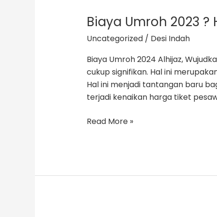
Biaya Umroh 2023 ? 
Biaya
Umroh
Uncategorized
/
Desi Indah
2023
?
Biaya Umroh 2024 Alhijaz, Wujudk
Harga
cukup signifikan. Hal ini merupa
Paket
Hal ini menjadi tantangan baru b
Umroh
terjadi kenaikan harga tiket pesaw
TERUPDATE!!!!
Read More »