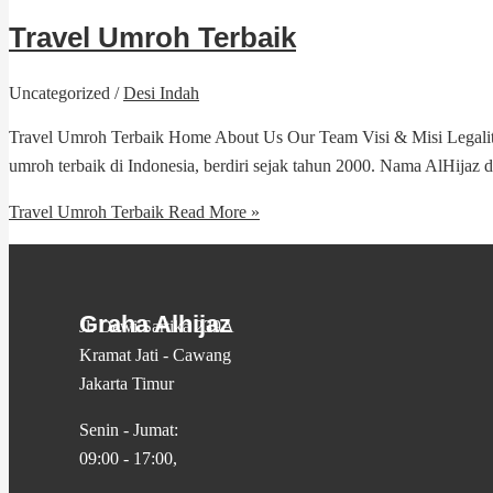
Travel Umroh Terbaik
Uncategorized
/
Desi Indah
Travel Umroh Terbaik Home About Us Our Team Visi & Misi Legalitas
umroh terbaik di Indonesia, berdiri sejak tahun 2000. Nama AlHijaz
Travel Umroh Terbaik
Read More »
Graha Alhijaz
Jl. Dewi Sartika 239A
Kramat Jati - Cawang
Jakarta Timur
Senin - Jumat:
09:00 - 17:00,