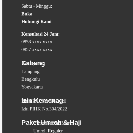
Sabtu - Minggu:
Buka
Hubungi Kami
Konsultasi 24 Jam:
0858 xxxx xxxx
0857 xxxx xxxx
Cabang
Palangkaraya
Lampung
Bengkulu
Yogyakarta
Izin Kemenag
Izin PPIU No.490/2020
Izin PIHK No.304/2022
Paket Umroh & Haji
Umroh Promo Murah
Umroh Reguler