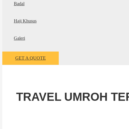
Badal
Haji Khusus
Galeri
GET A QUOTE
TRAVEL UMROH TER