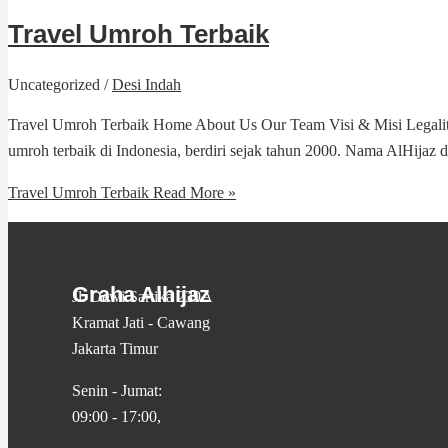
Travel Umroh Terbaik
Uncategorized
/
Desi Indah
Travel Umroh Terbaik Home About Us Our Team Visi & Misi Legalitas
umroh terbaik di Indonesia, berdiri sejak tahun 2000. Nama AlHijaz
Travel Umroh Terbaik
Read More »
Graha Alhijaz
Jl. Dewi Sartika 239A
Kramat Jati - Cawang
Jakarta Timur
Senin - Jumat:
09:00 - 17:00,