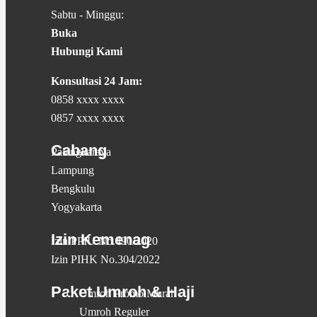
Sabtu - Minggu:
Buka
Hubungi Kami
Konsultasi 24 Jam:
0858 xxxx xxxx
0857 xxxx xxxx
Cabang
Palangkaraya
Lampung
Bengkulu
Yogyakarta
Izin Kemenag
Izin PPIU No.490/2020
Izin PIHK No.304/2022
Paket Umroh & Haji
Umroh Promo Murah
Umroh Reguler