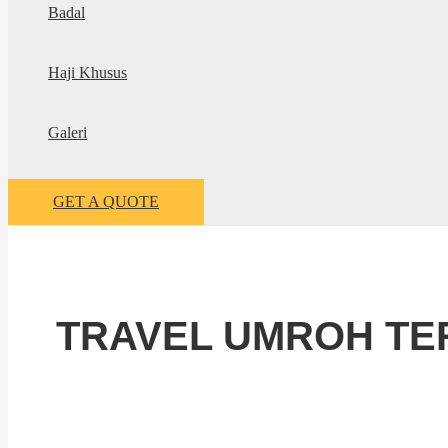
Badal
Haji Khusus
Galeri
GET A QUOTE
TRAVEL UMROH TER