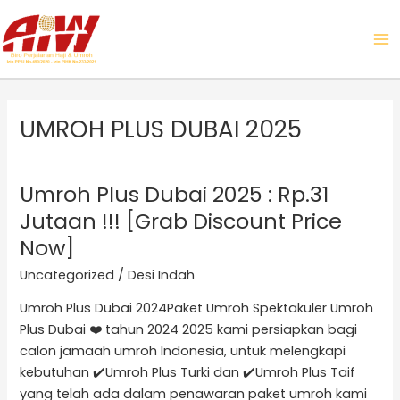
Skip
MA
to
ME
content
UMROH PLUS DUBAI 2025
Umroh Plus Dubai 2025 : Rp.31
Umroh
Plus
Jutaan !!! [Grab Discount Price
Dubai
Now]
2025
Uncategorized
/
Desi Indah
:
Rp.31
Umroh Plus Dubai 2024Paket Umroh Spektakuler Umroh
Jutaan
Plus Dubai ❤️ tahun 2024 2025 kami persiapkan bagi
!!!
calon jamaah umroh Indonesia, untuk melengkapi
[Grab
kebutuhan ✔️Umroh Plus Turki dan ✔️Umroh Plus Taif
Discount
yang telah ada dalam penawaran paket umroh kami